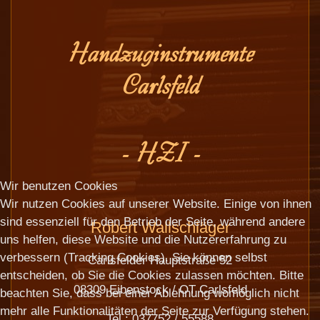
Handzuginstrumente
Carlsfeld
- HZI -
Wir benutzen Cookies
Wir nutzen Cookies auf unserer Website. Einige von ihnen
sind essenziell für den Betrieb der Seite, während andere
Robert Wallschläger
uns helfen, diese Website und die Nutzererfahrung zu
verbessern (Tracking Cookies). Sie können selbst
Carlsfelder Hauptstraße 52
entscheiden, ob Sie die Cookies zulassen möchten. Bitte
08309 Eibenstock / OT Carlsfeld
beachten Sie, dass bei einer Ablehnung womöglich nicht
mehr alle Funktionalitäten der Seite zur Verfügung stehen.
Tel.: 037752 / 55588